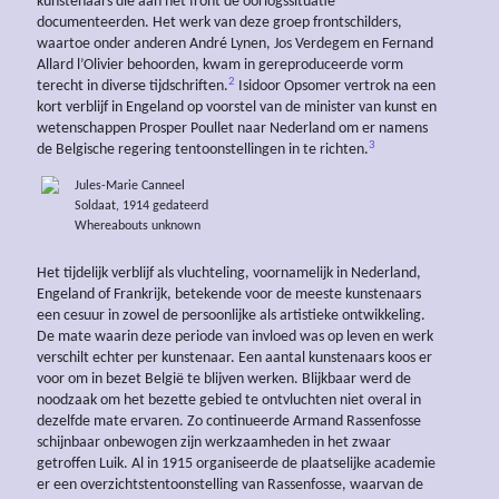
kunstenaars die aan het front de oorlogssituatie
documenteerden. Het werk van deze groep frontschilders,
waartoe onder anderen André Lynen, Jos Verdegem en Fernand
Allard l’Olivier behoorden, kwam in gereproduceerde vorm
2
terecht in diverse tijdschriften.
Isidoor Opsomer vertrok na een
kort verblijf in Engeland op voorstel van de minister van kunst en
wetenschappen Prosper Poullet naar Nederland om er namens
3
de Belgische regering tentoonstellingen in te richten.
Jules-Marie Canneel
Soldaat, 1914 gedateerd
Whereabouts unknown
Het tijdelijk verblijf als vluchteling, voornamelijk in Nederland,
Engeland of Frankrijk, betekende voor de meeste kunstenaars
een cesuur in zowel de persoonlijke als artistieke ontwikkeling.
De mate waarin deze periode van invloed was op leven en werk
verschilt echter per kunstenaar. Een aantal kunstenaars koos er
voor om in bezet België te blijven werken. Blijkbaar werd de
noodzaak om het bezette gebied te ontvluchten niet overal in
dezelfde mate ervaren. Zo continueerde Armand Rassenfosse
schijnbaar onbewogen zijn werkzaamheden in het zwaar
getroffen Luik. Al in 1915 organiseerde de plaatselijke academie
er een overzichtstentoonstelling van Rassenfosse, waarvan de