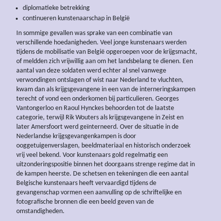
diplomatieke betrekking
continueren kunstenaarschap in België
In sommige gevallen was sprake van een combinatie van
verschillende hoedanigheden. Veel jonge kunstenaars werden
tijdens de mobilisatie van België opgeroepen voor de krijgsmacht,
of meldden zich vrijwillig aan om het landsbelang te dienen. Een
aantal van deze soldaten werd echter al snel vanwege
verwondingen ontslagen of wist naar Nederland te vluchten,
kwam dan als krijgsgevangene in een van de interneringskampen
terecht of vond een onderkomen bij particulieren. Georges
Vantongerloo en Raoul Hynckes behoorden tot de laatste
categorie, terwijl Rik Wouters als krijgsgevangene in Zeist en
later Amersfoort werd geïnterneerd. Over de situatie in de
Nederlandse krijgsgevangenkampen is door
ooggetuigenverslagen, beeldmateriaal en historisch onderzoek
vrij veel bekend. Voor kunstenaars gold regelmatig een
uitzonderingspositie binnen het doorgaans strenge regime dat in
de kampen heerste. De schetsen en tekeningen die een aantal
Belgische kunstenaars heeft vervaardigd tijdens de
gevangenschap vormen een aanvulling op de schriftelijke en
fotografische bronnen die een beeld geven van de
omstandigheden.