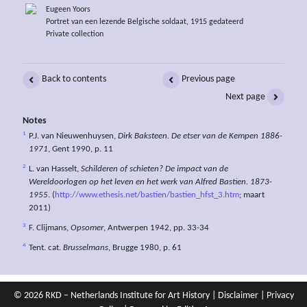
Eugeen Yoors
Portret van een lezende Belgische soldaat, 1915 gedateerd
Private collection
Back to contents
Previous page
Next page
Notes
1
P.J. van Nieuwenhuysen,
Dirk Baksteen. De etser van de Kempen 1886-
1971
, Gent 1990, p. 11
2
L. van Hasselt,
Schilderen of schieten? De impact van de
Wereldoorlogen op het leven en het werk van Alfred Bastien. 1873-
1955
. (
http://www.ethesis.net/bastien/bastien_hfst_3.htm
; maart
2011)
3
F. Clijmans,
Opsomer
, Antwerpen 1942, pp. 33-34
4
Tent. cat.
Brusselmans
, Brugge 1980, p. 61
© 2026 RKD – Netherlands Institute for Art History |
Disclaimer
|
Privacy