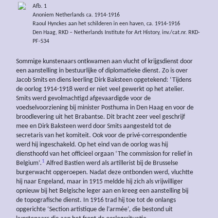
Afb. 1
Anoniem Netherlands ca. 1914-1916
Raoul Hynckes aan het schilderen in een haven, ca. 1914-1916
Den Haag, RKD – Netherlands Institute for Art History, inv./cat.nr. RKD-
PF-534
Sommige kunstenaars ontkwamen aan vlucht of krijgsdienst door
een aanstelling in bestuurlijke of diplomatieke dienst. Zo is over
Jacob Smits en diens leerling Dirk Baksteen opgetekend: ‘Tijdens
de oorlog 1914-1918 werd er niet veel gewerkt op het atelier.
Smits werd gevolmachtigd afgevaardigde voor de
voedselvoorziening bij minister Posthuma in Den Haag en voor de
broodlevering uit het Brabantse. Dit bracht zeer veel geschrijf
mee en Dirk Baksteen werd door Smits aangesteld tot de
secretaris van het komiteit. Ook voor de privé-correspondentie
werd hij ingeschakeld. Op het eind van de oorlog was hij
diensthoofd van het officieel orgaan ‘The commission for relief in
1
Belgium’.
Alfred Bastien werd als artillerist bij de Brusselse
burgerwacht opgeroepen. Nadat deze ontbonden werd, vluchtte
hij naar Engeland, maar in 1915 meldde hij zich als vrijwilliger
opnieuw bij het Belgische leger aan en kreeg een aanstelling bij
de topografische dienst. In 1916 trad hij toe tot de onlangs
opgerichte ‘Section artistique de l’armée’, die bestond uit