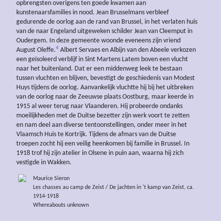
opbrengsten overigens ten goede kwamen aan
kunstenaarsfamilies in nood. Jean Brusselmans verbleef
gedurende de oorlog aan de rand van Brussel, in het verlaten huis
van de naar Engeland uitgeweken schilder Jean van Cleemput in
Oudergem. In deze gemeente woonde eveneens zijn vriend
4
August Oleffe.
Albert Servaes en Albijn van den Abeele verkozen
een geïsoleerd verblijf in Sint Martens Latem boven een vlucht
naar het buitenland. Dat er een middenweg leek te bestaan
tussen vluchten en blijven, bevestigt de geschiedenis van Modest
Huys tijdens de oorlog. Aanvankelijk vluchtte hij bij het uitbreken
van de oorlog naar de Zeeuwse plaats Oostburg, maar keerde in
1915 al weer terug naar Vlaanderen. Hij probeerde ondanks
moeilijkheden met de Duitse bezetter zijn werk voort te zetten
en nam deel aan diverse tentoonstellingen, onder meer in het
Vlaamsch Huis te Kortrijk. Tijdens de afmars van de Duitse
troepen zocht hij een veilig heenkomen bij familie in Brussel. In
1918 trof hij zijn atelier in Olsene in puin aan, waarna hij zich
vestigde in Wakken.
Maurice Sieron
Les chasses au camp de Zeist / De jachten in 't kamp van Zeist, ca.
1914-1918
Whereabouts unknown