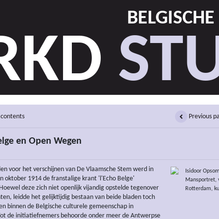
BELGISCHE
RKD
STU
 contents
Previous p
Belge en Open Wegen
en voor het verschijnen van De Vlaamsche Stem werd in
Isidoor Opso
 oktober 1914 de franstalige krant 'l'Echo Belge'
Mansportret, 
Hoewel deze zich niet openlijk vijandig opstelde tegenover
Rotterdam, ku
ten, leidde het gelijktijdig bestaan van beide bladen toch
en binnen de Belgische culturele gemeenschap in
ot de initiatiefnemers behoorde onder meer de Antwerpse