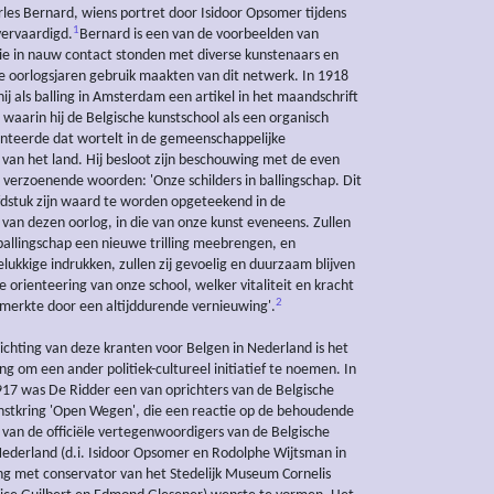
arles Bernard, wiens portret door Isidoor Opsomer tijdens
1
vervaardigd.
Bernard is een van de voorbeelden van
die in nauw contact stonden met diverse kunstenaars en
de oorlogsjaren gebruik maakten van dit netwerk. In 1918
ij als balling in Amsterdam een artikel in het maandschrift
 waarin hij de Belgische kunstschool als een organisch
nteerde dat wortelt in de gemeenschappelijke
 van het land. Hij besloot zijn beschouwing met de even
s verzoenende woorden: 'Onze schilders in ballingschap. Dit
dstuk zijn waard te worden opgeteekend in de
 van dezen oorlog, in die van onze kunst eveneens. Zullen
 ballingschap een nieuwe trilling meebrengen, en
elukkige indrukken, zullen zij gevoelig en duurzaam blijven
 orienteering van onze school, welker vitaliteit en kracht
2
enmerkte door een altijddurende vernieuwing'.
ichting van deze kranten voor Belgen in Nederland is het
ng om een ander politiek-cultureel initiatief te noemen. In
7 was De Ridder een van oprichters van de Belgische
stkring 'Open Wegen', die een reactie op de behoudende
k van de officiële vertegenwoordigers van de Belgische
Nederland (d.i. Isidoor Opsomer en Rodolphe Wijtsman in
 met conservator van het Stedelijk Museum Cornelis