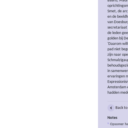
Baard, Maur
oprichtingsm
Smet, de arc
en de beeldh
van Doesburg
secretariaat
de leden gee
golden bij De
'Daarom will
pad niet beg
zijn naar op
Schmalzigaug
behoudsgezin
in samenwerk
ervaringen 
Expressionis
Amsterdam en
hadden mede
Back to
Notes
1
Opsomer hee