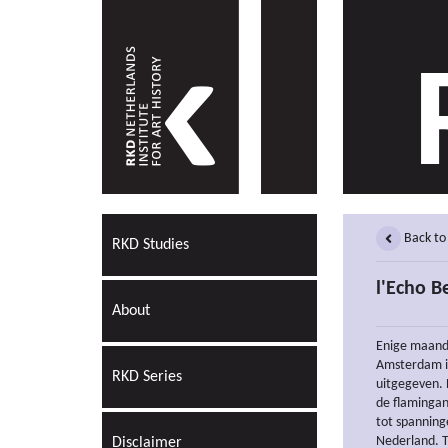
Back to
RKD Studies
l'Echo 
About
Enige maand
Amsterdam in
RKD Series
uitgegeven. 
de flamingan
tot spanning
Nederland. T
Disclaimer