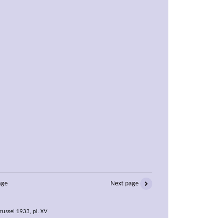
age
Next page
Brussel 1933, pl. XV