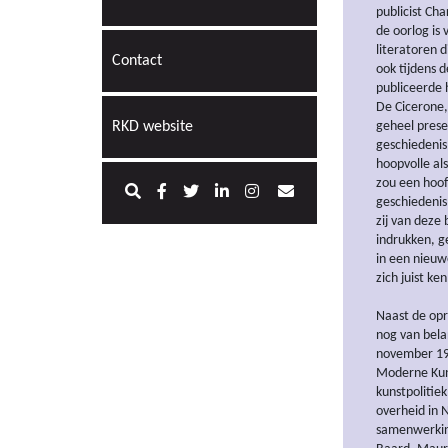
publicist Ch
de oorlog is 
literatoren 
Contact
ook tijdens 
publiceerde h
De Cicerone,
RKD website
geheel prese
geschiedenis
hoopvolle al
zou een hoof
geschiedenis
zij van deze
indrukken, g
in een nieuwe
zich juist k
Naast de opr
nog van bela
november 191
Moderne Kun
kunstpolitie
overheid in 
samenwerking