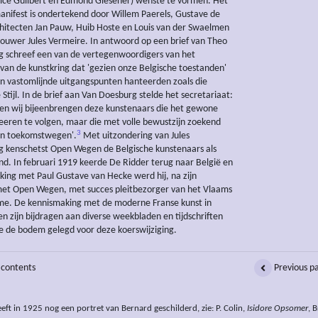
ice Guilbert en Edmond Glesener) wenste te vormen. Het
anifest is ondertekend door Willem Paerels, Gustave de
hitecten Jan Pauw, Huib Hoste en Louis van der Swaelmen
ouwer Jules Vermeire. In antwoord op een brief van Theo
 schreef een van de vertegenwoordigers van het
 van de kunstkring dat 'gezien onze Belgische toestanden'
n vastomlijnde uitgangspunten hanteerden zoals die
 Stijl. In de brief aan Van Doesburg stelde het secretariaat:
en wij bijeenbrengen deze kunstenaars die het gewone
eeren te volgen, maar die met volle bewustzijn zoekend
3
en toekomstwegen'.
Met uitzondering van Jules
 kenschetst Open Wegen de Belgische kunstenaars als
d. In februari 1919 keerde De Ridder terug naar België en
ing met Paul Gustave van Hecke werd hij, na zijn
met Open Wegen, met succes pleitbezorger van het Vlaams
me. De kennismaking met de moderne Franse kunst in
 zijn bijdragen aan diverse weekbladen en tijdschriften
 de bodem gelegd voor deze koerswijziging.
 contents
Previous p
ft in 1925 nog een portret van Bernard geschilderd, zie: P. Colin,
Isidore Opsomer
, 