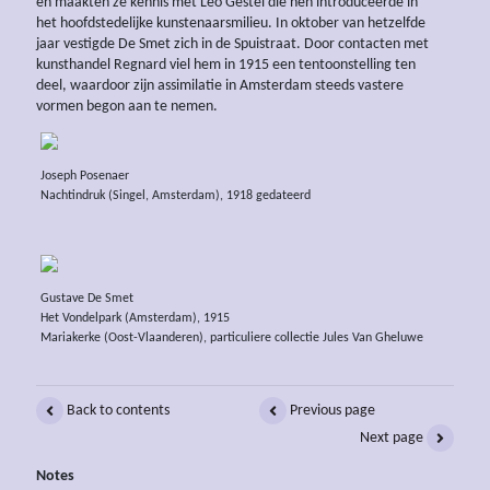
en maakten ze kennis met Leo Gestel die hen introduceerde in
het hoofdstedelijke kunstenaarsmilieu. In oktober van hetzelfde
jaar vestigde De Smet zich in de Spuistraat. Door contacten met
kunsthandel Regnard viel hem in 1915 een tentoonstelling ten
deel, waardoor zijn assimilatie in Amsterdam steeds vastere
vormen begon aan te nemen.
Joseph Posenaer
Nachtindruk (Singel, Amsterdam), 1918 gedateerd
Gustave De Smet
Het Vondelpark (Amsterdam), 1915
Mariakerke (Oost-Vlaanderen), particuliere collectie Jules Van Gheluwe
Back to contents
Previous page
Next page
Notes