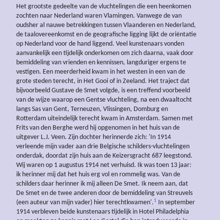
Het grootste gedeelte van de vluchtelingen die een heenkomen
zochten naar Nederland waren Vlamingen. Vanwege de van
oudsher al nauwe betrekkingen tussen Vlaanderen en Nederland,
de taalovereenkomst en de geografische ligging lijkt de oriëntatie
op Nederland voor de hand liggend. Veel kunstenaars vonden
aanvankelijk een tijdelijk onderkomen om zich daarna, vaak door
bemiddeling van vrienden en kennissen, langduriger ergens te
vestigen. Een meerderheid kwam in het westen in een van de
grote steden terecht, in Het Gooi of in Zeeland. Het traject dat
bijvoorbeeld Gustave de Smet volgde, is een treffend voorbeeld
van de wijze waarop een Gentse vluchteling, na een dwaaltocht
langs Sas van Gent, Terneuzen, Vlissingen, Domburg en
Rotterdam uiteindelijk terecht kwam in Amsterdam. Samen met
Frits van den Berghe werd hij opgenomen in het huis van de
uitgever L.J. Veen. Zijn dochter herinnerde zich: 'In 1914
verleende mijn vader aan drie Belgische schilders-vluchtelingen
onderdak, doordat zijn huis aan de Keizersgracht 687 leegstond.
Wij waren op 1 augustus 1914 net verhuisd. Ik was toen 13 jaar:
ik herinner mij dat het huis erg vol en rommelig was. Van de
schilders daar herinner ik mij alleen De Smet. Ik neem aan, dat
De Smet en de twee anderen door de bemiddeling van Streuvels
1
(een auteur van mijn vader) hier terechtkwamen'.
In september
1914 verbleven beide kunstenaars tijdelijk in Hotel Philadelphia